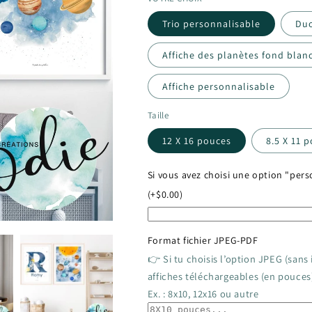
Trio personnalisable
Duo
Affiche des planètes fond blan
Affiche personnalisable
Taille
12 X 16 pouces
8.5 X 11 
Si vous avez choisi une option "pers
(+$0.00)
Format fichier JPEG-PDF
👉 Si tu choisis l’option JPEG (sans
affiches téléchargeables (en pouces
Ex. : 8x10, 12x16 ou autre