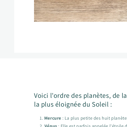
Ouvrir
le
média
1
dans
une
fenêtre
modale
Voici l'ordre des planètes, de l
la plus éloignée du Soleil :
Mercure
: La plus petite des huit planète
Vénus
: Elle est parfois appelée l'étoile 