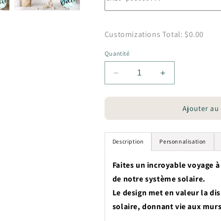
Customizations Total:
$0.00
Quantité
Réduire
Augmenter
la
la
quantité
quantité
de
de
Ajouter au
Affiches
Affiches
chambre
chambre
enfant
enfant
Description
Personnalisation
-
-
Système
Système
Faites un incroyable voyage à
solaire
solaire
de notre système solaire.
Le design met en valeur la di
solaire, donnant vie aux murs