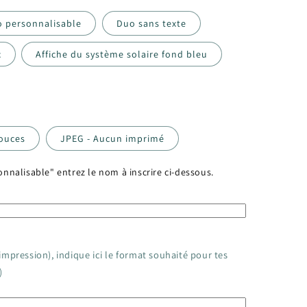
 personnalisable
Duo sans texte
c
Affiche du système solaire fond bleu
pouces
JPEG - Aucun imprimé
onnalisable" entrez le nom à inscrire ci-dessous.
 impression), indique ici le format souhaité pour tes
)