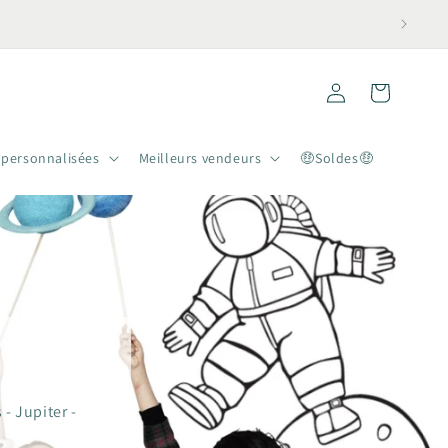
Connexion
Panier
 personnalisées
Meilleurs vendeurs
🤑Soldes🤑
- Jupiter -