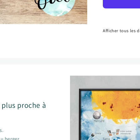
en
bois
Afficher tous les 
a plus proche à
s.
du berger.