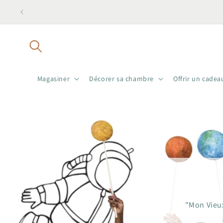
et
passer
au
contenu
Magasiner
Décorer sa chambre
Offrir un cadea
"Mon Vieux