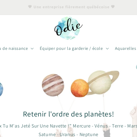
🖤 Une entreprise fièrement québécoise 🖤
u de naissance
Équiper pour la garderie / école
Aquarelles
Retenir l'ordre des planètes!
 Tu M'as Jeté Sur Une Navette !" Mercure - Vénus - Terre - Mars 
Saturne - Uranus - Neptune