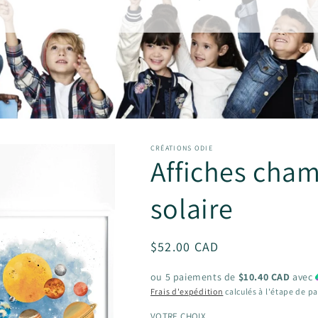
CRÉATIONS ODIE
Affiches cham
solaire
Prix
$52.00 CAD
habituel
ou 5 paiements de
$10.40 CAD
avec
Frais d'expédition
calculés à l'étape de p
VOTRE CHOIX