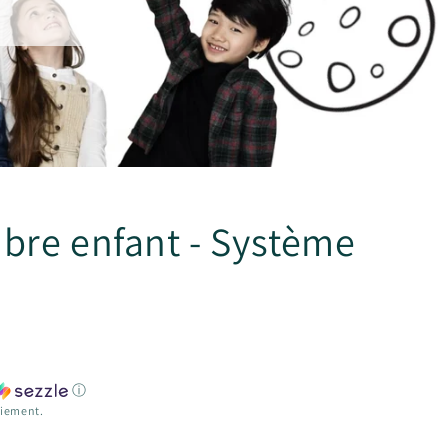
bre enfant - Système
ⓘ
aiement.