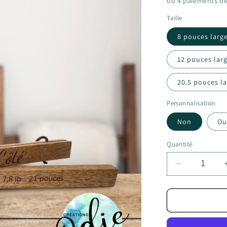
ou 4 paiements d
Taille
8 pouces larg
12 pouces lar
20.5 pouces l
Personnalisation
Non
Ou
Quantité
Réduire
la
quantité
de
Support
aimanté